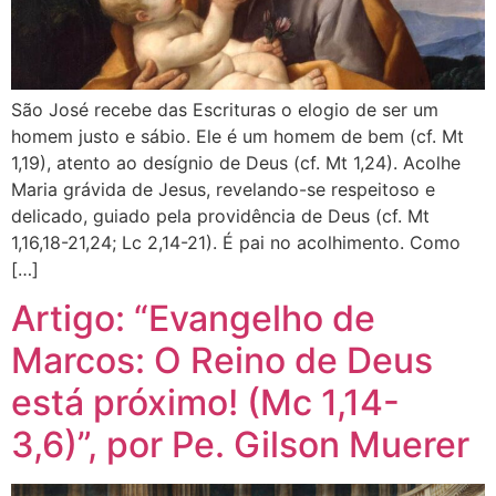
São José recebe das Escrituras o elogio de ser um
homem justo e sábio. Ele é um homem de bem (cf. Mt
1,19), atento ao desígnio de Deus (cf. Mt 1,24). Acolhe
Maria grávida de Jesus, revelando-se respeitoso e
delicado, guiado pela providência de Deus (cf. Mt
1,16,18-21,24; Lc 2,14-21). É pai no acolhimento. Como
[…]
Artigo: “Evangelho de
Marcos: O Reino de Deus
está próximo! (Mc 1,14-
3,6)”, por Pe. Gilson Muerer