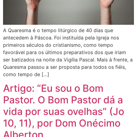
A Quaresma é o tempo litúrgico de 40 dias que
antecedem à Páscoa. Foi instituída pela Igreja nos
primeiros séculos do cristianismo, como tempo
favorável para os últimos preparativos dos que iriam
ser batizados na noite da Vigília Pascal. Mais à frente, a
Quaresma passou a ser proposta para todos os fiéis,
como tempo de […]
Artigo: “Eu sou o Bom
Pastor. O Bom Pastor dá a
vida por suas ovelhas” (Jo
10, 11), por Dom Onécimo
Alberton