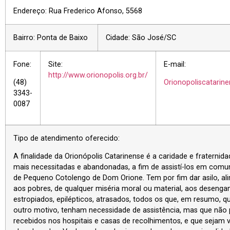
Endereço: Rua Frederico Afonso, 5568
Bairro: Ponta de Baixo
Cidade: São José/SC
Fone:
Site:
E-mail:
http://www.orionopolis.org.br/
(48)
Orionopoliscatari
3343-
0087
Tipo de atendimento oferecido:
A finalidade da Orionópolis Catarinense é a caridade e fraternid
mais necessitadas e abandonadas, a fim de assistí-los em com
de Pequeno Cotolengo de Dom Orione. Tem por fim dar asilo, al
aos pobres, de qualquer miséria moral ou material, aos desengana
estropiados, epilépticos, atrasados, todos os que, em resumo, q
outro motivo, tenham necessidade de assistência, mas que não
recebidos nos hospitais e casas de recolhimentos, e que sejam