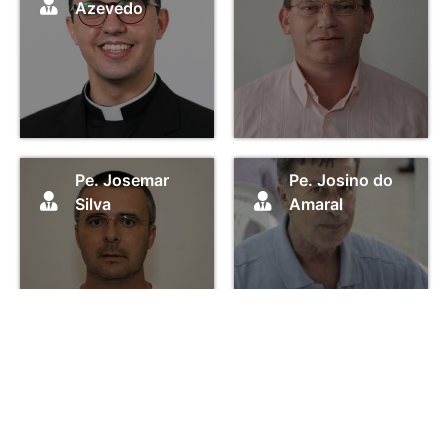
Azevedo
Pe. Josemar
Pe. Josino do
Silva
Amaral
Pe. Júlio César
Pe. Kelvin
da Rosa
Borges Konz