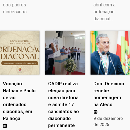
dos padres
abril com a
diocesanos…
ordenação
diaconal…
Vocação:
CADIP realiza
Dom Onécimo
Nathan e Paulo
eleição para
recebe
serão
nova diretoria
homenagem
ordenados
e admite 17
na Alesc
diáconos, em
candidatos ao
Palhoça
diaconado
9 de dezembro
de 2025
permanente