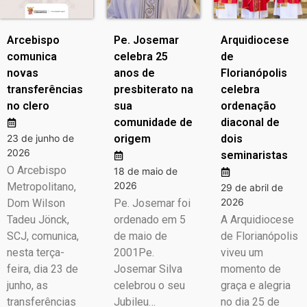
Arcebispo
Pe. Josemar
Arquidiocese
comunica
celebra 25
de
novas
anos de
Florianópolis
transferências
presbiterato na
celebra
no clero
sua
ordenação
comunidade de
diaconal de
23 de junho de
origem
dois
2026
seminaristas
O Arcebispo
18 de maio de
2026
Metropolitano,
29 de abril de
2026
Dom Wilson
Pe. Josemar foi
Tadeu Jönck,
ordenado em 5
A Arquidiocese
SCJ, comunica,
de maio de
de Florianópolis
nesta terça-
2001Pe.
viveu um
feira, dia 23 de
Josemar Silva
momento de
junho, as
celebrou o seu
graça e alegria
transferências
Jubileu…
no dia 25 de