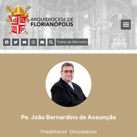
Tutela de Menores
Pe. João Bernardino de Assunção
Presbíteros
,
Diocesanos