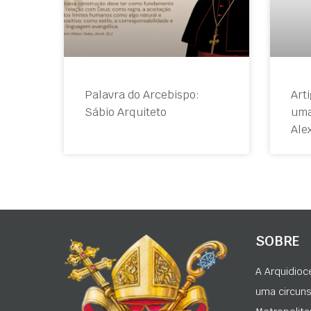
Palavra do Arcebispo:
Art
Sábio Arquiteto
uma
Ale
SOBRE
A Arquidioc
uma circunsc