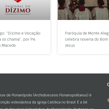
igo: “Dízimo e Vocação:
Paróquia de Monte Aleg
 só chama”, por Pe.
celebra novena do Bom
x Macedo
Jesus
ese de Florianópolis (Archidioecesis Florianopolitanus) é
rição eclesiástica da Igreja Católica no Brasil. É a Sé