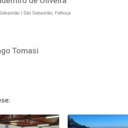
ldemiro de Oliveira
Sebastião | São Sebastião, Palhoça
iago Tomasi
ese: