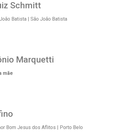
uiz Schmitt
oão Batista | São João Batista
ônio Marquetti
a mãe
fino
or Bom Jesus dos Aflitos | Porto Belo