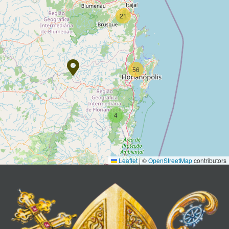
21
56
4
Leaflet
|
©
OpenStreetMap
contributors