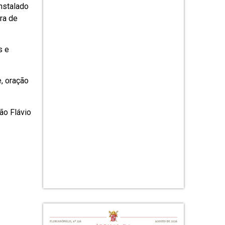
instalado
ra de
s e
, oração
ão Flávio