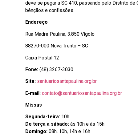
deve se pegar a SC 410, passando pelo Distrito de 
bênçãos e confissões.
Endereço
Rua Madre Paulina, 3.850 Vígolo
88270-000 Nova Trento – SC
Caixa Postal 12
Fone:
(48) 3267-3030
Site:
santuariosantapaulina.org.br
E-mail:
contato@santuariosantapaulina.org.br
Missas
Segunda-feira:
10h
De terça a sábado:
às 10h e às 15h
Domingo:
08h, 10h, 14h e 16h