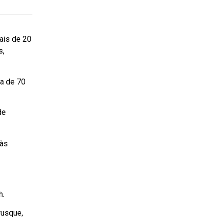
ais de 20
s,
ca de 70
de
 às
h.
rusque,