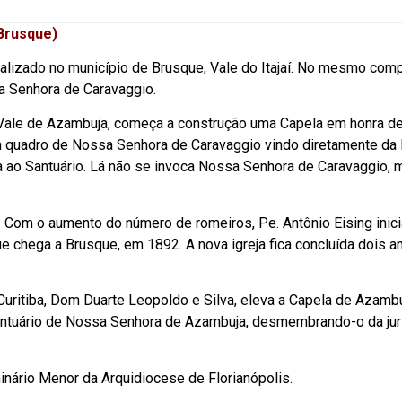
rusque)
calizado no município de Brusque, Vale do Itajaí. No mesmo com
a Senhora de Caravaggio.
Vale de Azambuja, começa a construção uma Capela em honra d
m quadro de Nossa Senhora de Caravaggio vindo diretamente da It
a ao Santuário. Lá não se invoca Nossa Senhora de Caravaggio, 
 Com o aumento do número de romeiros, Pe. Antônio Eising inici
 chega a Brusque, em 1892. A nova igreja fica concluída dois a
uritiba, Dom Duarte Leopoldo e Silva, eleva a Capela de Azambu
 Santuário de Nossa Senhora de Azambuja, desmembrando-o da jur
inário Menor da Arquidiocese de Florianópolis.