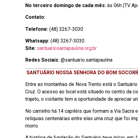
No terceiro domingo de cada mês:
às 06h (TV Apa
Contato:
Telefone:
(48) 3267-3030
Whatsapp:
(48) 3267-3030
Site:
santuariosantapaulina.org.br
Redes Sociais:
@santuario.santapaulina
SANTUÁRIO NOSSA SENHORA DO BOM SOCORRO
Entre as montanhas de Nova Trento está o Santuár
Cruz. O acesso ao local está situado no centro da 
trajeto, o visitante tem a oportunidade de apreciar
No caminho há 14 capitéis que formam a Via Sacra e 
relíquias centenárias entre elas uma cruz que foi im
morro.
A história de fundação do Santuário teve início, em 