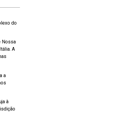
plexo do
e Nossa
ália. A
mas
a a
nos
ja à
isdição