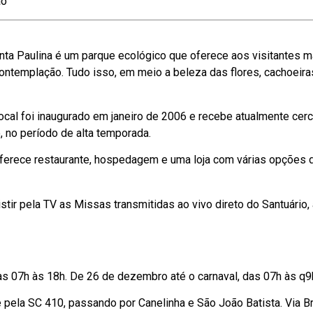
ão
anta Paulina é um parque ecológico que oferece aos visitantes m
ntemplação. Tudo isso, em meio a beleza das flores, cachoeira
 local foi inaugurado em janeiro de 2006 e recebe atualmente cer
, no período de alta temporada.
ferece restaurante, hospedagem e uma loja com várias opções 
tir pela TV as Missas transmitidas ao vivo direto do Santuário,
das 07h às 18h. De 26 de dezembro até o carnaval, das 07h às q9
 pela SC 410, passando por Canelinha e São João Batista. Via B