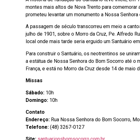
montes mais altos de Nova Trento para comemorar a 
prometeu levantar um monumento a Nossa Senhora do
A passagem de século transcorreu em meio a cantos 
julho de 1901, sobre o Morro da Cruz, Pe. Alfredo 
local onde mais tarde seria erguido um Santuário 
Para construir o Santuário, os neotrentinos se unir
a estátua de Nossa Senhora do Bom Socorro até o m
França, e está no Morro da Cruz desde 14 de maio d
Missas
Sábado:
10h
Domingo:
10h
Contato
Endereço:
Rua Nossa Senhora do Bom Socorro, Mor
Telefone:
(48) 3267-0127
Site:
santuarionsbomsocorro.com.br