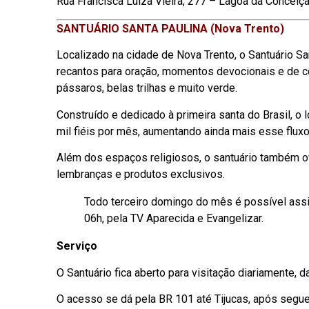
Rua Francisca Luiza Vieira, 277 – Lagoa da Conceiç
SANTUÁRIO SANTA PAULINA (Nova Trento)
Localizado na cidade de Nova Trento, o Santuário S
recantos para oração, momentos devocionais e de co
pássaros, belas trilhas e muito verde.
Construído e dedicado à primeira santa do Brasil, o
mil fiéis por mês, aumentando ainda mais esse fluxo
Além dos espaços religiosos, o santuário também o
lembranças e produtos exclusivos.
Todo terceiro domingo do mês é possível assis
06h, pela TV Aparecida e Evangelizar.
Serviço
O Santuário fica aberto para visitação diariamente, 
O acesso se dá pela BR 101 até Tijucas, após segue