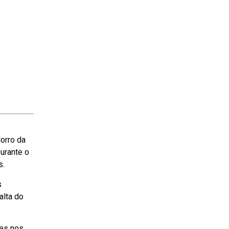
orro da
urante o
s.
s
alta do
zes nos