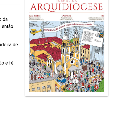
o da
o então
adeira de
ão e fé