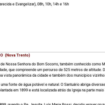
recida e Evangelizar), 08h, 10h, 14h e 16h
 (Nova Trento)
io de Nossa Senhora do Bom Socorro, também conhecido como M
cidade, que compreende um percurso de 525 metros de altitude. D
 uma vista panorâmica da cidade e também dos municípios vizinho
uma fonte de água potável e natural. O Santuário abriga diversa
plantada em 1899 e está localizada atrás da Igreja na parte mais 
1899, quando o Pe. Jesuíta, Luís Maria Rossi, decidiu erguer cru