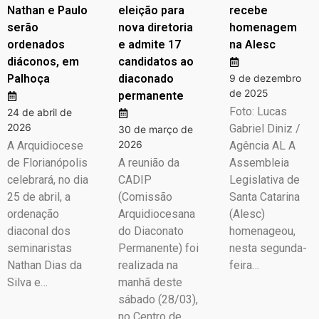
Nathan e Paulo
eleição para
recebe
serão
nova diretoria
homenagem
ordenados
e admite 17
na Alesc
diáconos, em
candidatos ao
Palhoça
diaconado
9 de dezembro
de 2025
permanente
Foto: Lucas
24 de abril de
2026
Gabriel Diniz /
30 de março de
2026
A Arquidiocese
Agência AL A
de Florianópolis
A reunião da
Assembleia
celebrará, no dia
CADIP
Legislativa de
25 de abril, a
(Comissão
Santa Catarina
ordenação
Arquidiocesana
(Alesc)
diaconal dos
do Diaconato
homenageou,
seminaristas
Permanente) foi
nesta segunda-
Nathan Dias da
realizada na
feira…
Silva e…
manhã deste
sábado (28/03),
no Centro de