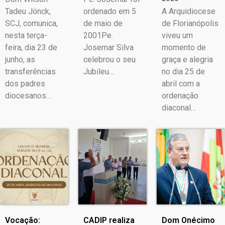
Tadeu Jönck,
ordenado em 5
A Arquidiocese
SCJ, comunica,
de maio de
de Florianópolis
nesta terça-
2001Pe.
viveu um
feira, dia 23 de
Josemar Silva
momento de
junho, as
celebrou o seu
graça e alegria
transferências
Jubileu…
no dia 25 de
dos padres
abril com a
diocesanos…
ordenação
diaconal…
Vocação:
CADIP realiza
Dom Onécimo