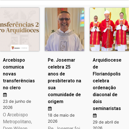
Arcebispo
Pe. Josemar
Arquidiocese
comunica
celebra 25
de
novas
anos de
Florianópolis
transferências
presbiterato na
celebra
no clero
sua
ordenação
comunidade de
diaconal de
23 de junho de
origem
dois
2026
seminaristas
O Arcebispo
18 de maio de
2026
Metropolitano,
29 de abril de
2026
Dom Wilson
Pe. Josemar foi