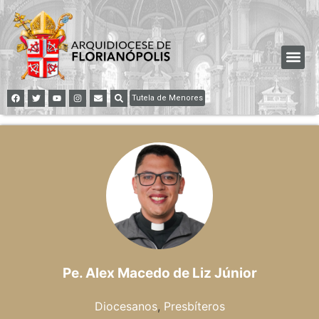
Tutela de Menores
Pe. Alex Macedo de Liz Júnior
Diocesanos
,
Presbíteros