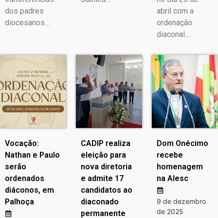
dos padres
abril com a
diocesanos…
ordenação
diaconal…
Vocação:
CADIP realiza
Dom Onécimo
Nathan e Paulo
eleição para
recebe
serão
nova diretoria
homenagem
ordenados
e admite 17
na Alesc
diáconos, em
candidatos ao
Palhoça
diaconado
9 de dezembro
de 2025
permanente