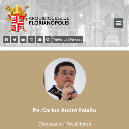
Tutela de Menores
Pe. Carlos André Paixão
Diocesanos
,
Presbíteros