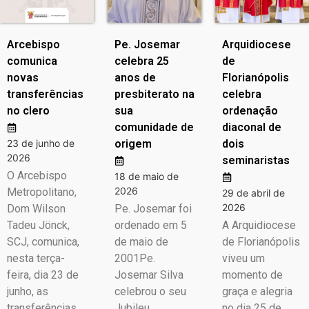
Arcebispo
Pe. Josemar
Arquidiocese
comunica
celebra 25
de
novas
anos de
Florianópolis
transferências
presbiterato na
celebra
no clero
sua
ordenação
comunidade de
diaconal de
23 de junho de
origem
dois
2026
seminaristas
O Arcebispo
18 de maio de
2026
Metropolitano,
29 de abril de
2026
Dom Wilson
Pe. Josemar foi
Tadeu Jönck,
ordenado em 5
A Arquidiocese
SCJ, comunica,
de maio de
de Florianópolis
nesta terça-
2001Pe.
viveu um
feira, dia 23 de
Josemar Silva
momento de
junho, as
celebrou o seu
graça e alegria
transferências
Jubileu…
no dia 25 de