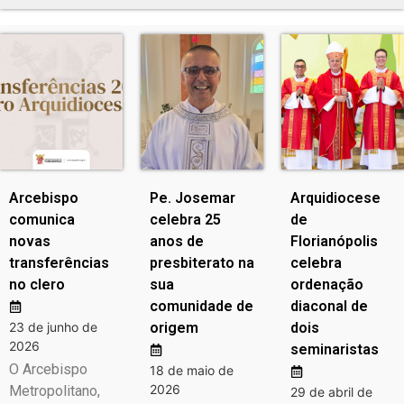
Arcebispo
Pe. Josemar
Arquidiocese
comunica
celebra 25
de
novas
anos de
Florianópolis
transferências
presbiterato na
celebra
no clero
sua
ordenação
comunidade de
diaconal de
23 de junho de
origem
dois
2026
seminaristas
O Arcebispo
18 de maio de
2026
Metropolitano,
29 de abril de