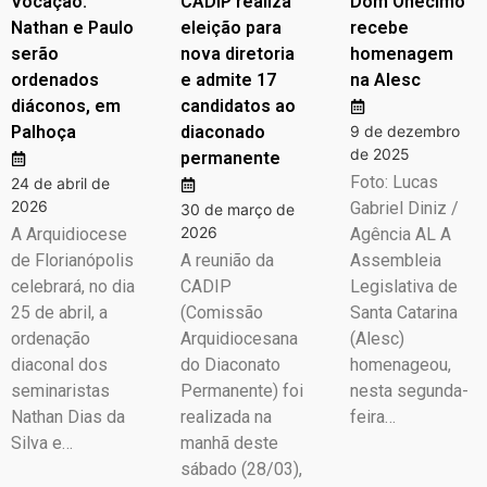
Vocação:
CADIP realiza
Dom Onécimo
Nathan e Paulo
eleição para
recebe
serão
nova diretoria
homenagem
ordenados
e admite 17
na Alesc
diáconos, em
candidatos ao
Palhoça
diaconado
9 de dezembro
de 2025
permanente
Foto: Lucas
24 de abril de
2026
Gabriel Diniz /
30 de março de
2026
A Arquidiocese
Agência AL A
de Florianópolis
A reunião da
Assembleia
celebrará, no dia
CADIP
Legislativa de
25 de abril, a
(Comissão
Santa Catarina
ordenação
Arquidiocesana
(Alesc)
diaconal dos
do Diaconato
homenageou,
seminaristas
Permanente) foi
nesta segunda-
Nathan Dias da
realizada na
feira…
Silva e…
manhã deste
sábado (28/03),