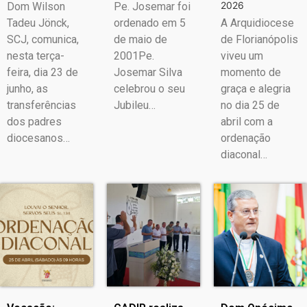
2026
Dom Wilson
Pe. Josemar foi
Tadeu Jönck,
ordenado em 5
A Arquidiocese
SCJ, comunica,
de maio de
de Florianópolis
nesta terça-
2001Pe.
viveu um
feira, dia 23 de
Josemar Silva
momento de
junho, as
celebrou o seu
graça e alegria
transferências
Jubileu…
no dia 25 de
dos padres
abril com a
diocesanos…
ordenação
diaconal…