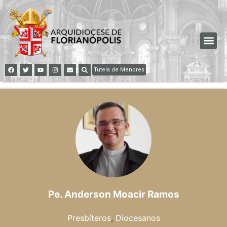
Tutela de Menores
Pe. Anderson Moacir Ramos
Presbíteros
,
Diocesanos