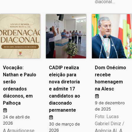
diaconal…
Vocação:
CADIP realiza
Dom Onécimo
Nathan e Paulo
eleição para
recebe
serão
nova diretoria
homenagem
ordenados
e admite 17
na Alesc
diáconos, em
candidatos ao
Palhoça
diaconado
9 de dezembro
de 2025
permanente
Foto: Lucas
24 de abril de
2026
Gabriel Diniz /
30 de março de
2026
A Arquidiocese
Agência AL A