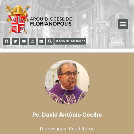
Tutela de Menores
Pe. David Antônio Coelho
Diocesanos
,
Presbíteros