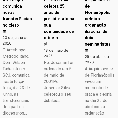
comunica
celebra 25
de
novas
anos de
Florianópolis
transferências
presbiterato na
celebra
no clero
sua
ordenação
comunidade de
diaconal de
23 de junho de
origem
dois
2026
seminaristas
O Arcebispo
18 de maio de
2026
Metropolitano,
29 de abril de
2026
Dom Wilson
Pe. Josemar foi
Tadeu Jönck,
ordenado em 5
A Arquidiocese
SCJ, comunica,
de maio de
de Florianópolis
nesta terça-
2001Pe.
viveu um
feira, dia 23 de
Josemar Silva
momento de
junho, as
celebrou o seu
graça e alegria
transferências
Jubileu…
no dia 25 de
dos padres
abril com a
diocesanos…
ordenação