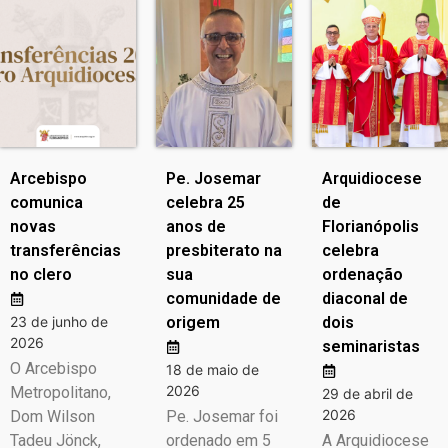
Arcebispo
Pe. Josemar
Arquidiocese
comunica
celebra 25
de
novas
anos de
Florianópolis
transferências
presbiterato na
celebra
no clero
sua
ordenação
comunidade de
diaconal de
23 de junho de
origem
dois
2026
seminaristas
O Arcebispo
18 de maio de
2026
Metropolitano,
29 de abril de
2026
Dom Wilson
Pe. Josemar foi
Tadeu Jönck,
ordenado em 5
A Arquidiocese