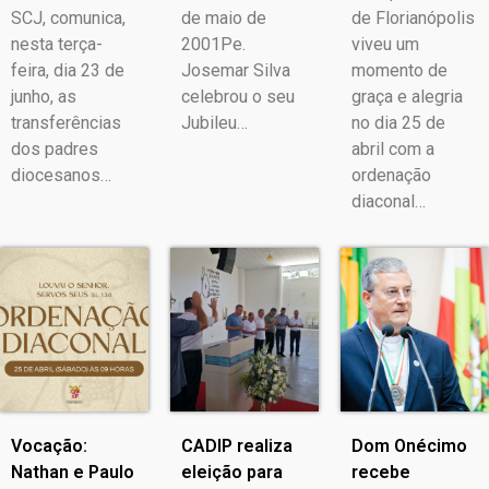
SCJ, comunica,
de maio de
de Florianópolis
nesta terça-
2001Pe.
viveu um
feira, dia 23 de
Josemar Silva
momento de
junho, as
celebrou o seu
graça e alegria
transferências
Jubileu…
no dia 25 de
dos padres
abril com a
diocesanos…
ordenação
diaconal…
Vocação:
CADIP realiza
Dom Onécimo
Nathan e Paulo
eleição para
recebe