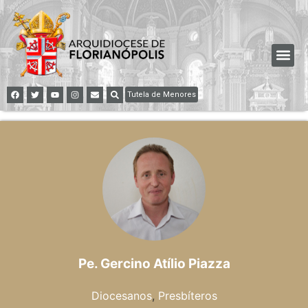
Tutela de Menores
Pe. Gercino Atílio Piazza
Diocesanos
,
Presbíteros