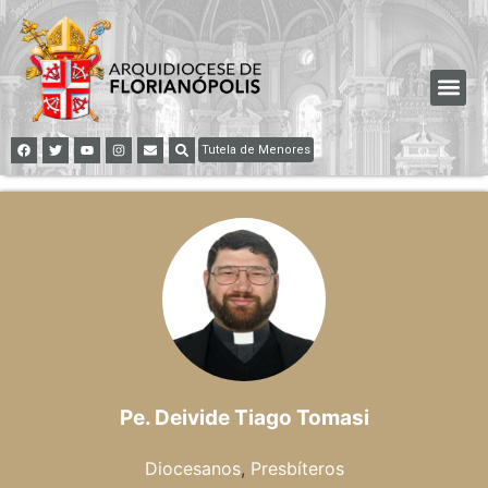
Tutela de Menores
Pe. Deivide Tiago Tomasi
Diocesanos
,
Presbíteros