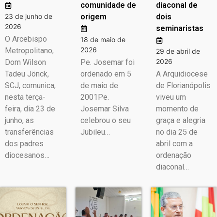
comunidade de
diaconal de
23 de junho de
origem
dois
2026
seminaristas
O Arcebispo
18 de maio de
2026
Metropolitano,
29 de abril de
2026
Dom Wilson
Pe. Josemar foi
Tadeu Jönck,
ordenado em 5
A Arquidiocese
SCJ, comunica,
de maio de
de Florianópolis
nesta terça-
2001Pe.
viveu um
feira, dia 23 de
Josemar Silva
momento de
junho, as
celebrou o seu
graça e alegria
transferências
Jubileu…
no dia 25 de
dos padres
abril com a
diocesanos…
ordenação
diaconal…