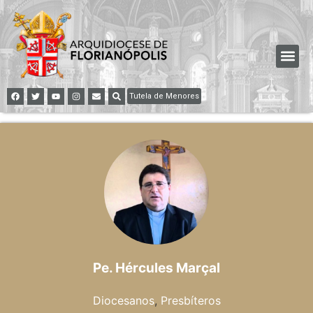
Tutela de Menores
Pe. Hércules Marçal
Diocesanos
,
Presbíteros