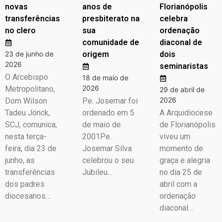
novas
anos de
Florianópolis
transferências
presbiterato na
celebra
no clero
sua
ordenação
comunidade de
diaconal de
23 de junho de
origem
dois
2026
seminaristas
O Arcebispo
18 de maio de
2026
Metropolitano,
29 de abril de
2026
Dom Wilson
Pe. Josemar foi
Tadeu Jönck,
ordenado em 5
A Arquidiocese
SCJ, comunica,
de maio de
de Florianópolis
nesta terça-
2001Pe.
viveu um
feira, dia 23 de
Josemar Silva
momento de
junho, as
celebrou o seu
graça e alegria
transferências
Jubileu…
no dia 25 de
dos padres
abril com a
diocesanos…
ordenação
diaconal…