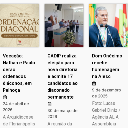
Vocação:
CADIP realiza
Dom Onécimo
Nathan e Paulo
eleição para
recebe
serão
nova diretoria
homenagem
ordenados
e admite 17
na Alesc
diáconos, em
candidatos ao
Palhoça
diaconado
9 de dezembro
de 2025
permanente
Foto: Lucas
24 de abril de
2026
Gabriel Diniz /
30 de março de
2026
A Arquidiocese
Agência AL A
de Florianópolis
A reunião da
Assembleia