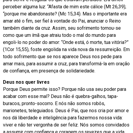
perceber alguma luz: “Afasta de mim este cálice (Mt 26,39);
“porque me abandonaste? (Mc 15,34). Mas o importante era
amar até o fim, ser fiel à vontade do Pai, anunciar o Reino
também diante da cruz. Assim, seu sofrimento tornou-se
como que um ímã que atraiu todo o mal do mundo para
engoli-lo no poder do amor: “Onde está, ó morte, tua vitória?”
(1Cor 15,55), foste engolida na vida nova da ressurreição. Em
todo sofrimento que se nos aparece Deus nos pede para
amar mais, para assumir a cruz, para transformá-la em oração
de confiança, em presença de solidariedade.
Deus nos quer livres
Porque Deus permite isso? Porque não usa seu poder para
acabar com esse mal? Deus não é quebra-galhos, tapa-
buracos, pronto-socorro. E nós não somos robôs,
marionetes, teleguiados. Deus é Pai, que nos cria por amor e
nos dá liberdade e inteligência para fazermos nossa vida:
viver e não ter vergonha de ser feliz. Nós somos convidados
a assumir com confiança e coragem os revezes que a vida