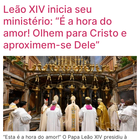
Leão XIV inicia seu
ministério: “É a hora do
amor! Olhem para Cristo e
aproximem-se Dele”
“Esta é a hora do amor!” O Papa Leão XIV presidiu à