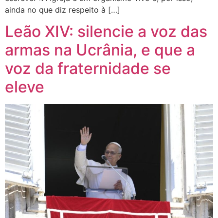
ainda no que diz respeito à […]
Leão XIV: silencie a voz das
armas na Ucrânia, e que a
voz da fraternidade se
eleve