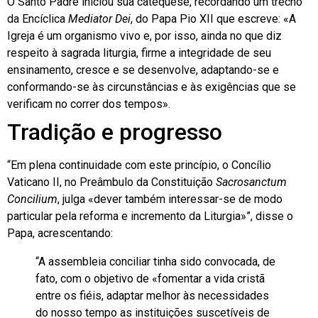
O Santo Padre iniciou sua catequese, recordando um trecho
da Encíclica
Mediator Dei
, do Papa Pio XII que escreve: «A
Igreja é um organismo vivo e, por isso, ainda no que diz
respeito à sagrada liturgia, firme a integridade de seu
ensinamento, cresce e se desenvolve, adaptando-se e
conformando-se às circunstâncias e às exigências que se
verificam no correr dos tempos».
Tradição e progresso
“Em plena continuidade com este princípio, o Concílio
Vaticano II, no Preâmbulo da Constituição
Sacrosanctum
Concilium
, julga «dever também interessar-se de modo
particular pela reforma e incremento da Liturgia»”, disse o
Papa, acrescentando:
“A assembleia conciliar tinha sido convocada, de
fato, com o objetivo de «fomentar a vida cristã
entre os fiéis, adaptar melhor às necessidades
do nosso tempo as instituições suscetíveis de