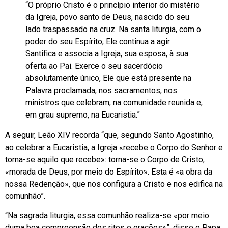
“O próprio Cristo é o princípio interior do mistério
da Igreja, povo santo de Deus, nascido do seu
lado traspassado na cruz. Na santa liturgia, com o
poder do seu Espírito, Ele continua a agir.
Santifica e associa a Igreja, sua esposa, à sua
oferta ao Pai. Exerce o seu sacerdócio
absolutamente único, Ele que está presente na
Palavra proclamada, nos sacramentos, nos
ministros que celebram, na comunidade reunida e,
em grau supremo, na Eucaristia.”
A seguir, Leão XIV recorda “que, segundo Santo Agostinho,
ao celebrar a Eucaristia, a Igreja «recebe o Corpo do Senhor e
torna-se aquilo que recebe»: torna-se o Corpo de Cristo,
«morada de Deus, por meio do Espírito». Esta é «a obra da
nossa Redenção», que nos configura a Cristo e nos edifica na
comunhão”.
“Na sagrada liturgia, essa comunhão realiza-se «por meio
duma boa compreensão dos ritos e orações»”, disse o Papa,