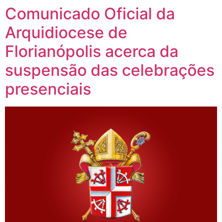
Comunicado Oficial da
Arquidiocese de
Florianópolis acerca da
suspensão das celebrações
presenciais