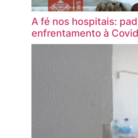
A fé nos hospitais: pa
enfrentamento à Covi