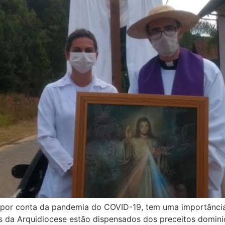
l, por conta da pandemia do COVID-19, tem uma importância
is da Arquidiocese estão dispensados dos preceitos dominic