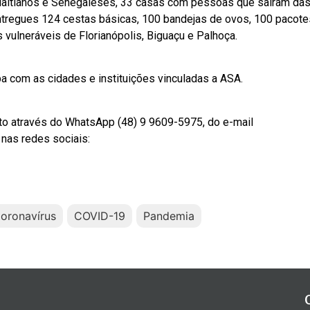
aitianos e Senegaleses, 33 casas com pessoas que saíram das
entregues 124 cestas básicas, 100 bandejas de ovos, 100 pacote
ulneráveis de Florianópolis, Biguaçu e Palhoça.
a com as cidades e instituições vinculadas a ASA.
to através do WhatsApp (48) 9 9609-5975, do e-mail
nas redes sociais:
oronavírus
COVID-19
Pandemia