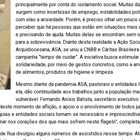
principalmente por conta do isolamento social. Muitas d
surgem como incertezas de emprego, instabilidades polí
com elas a ansiedade. Porém, é preciso olhar um pouco 
perceber que há pessoas que estão em situações mais 
e precisando de ajuda. Muitas delas se encontram sem o
para a sobrevivência. Diante desta realidade a Ação Soci
Arquidiocesana, ASA, se uniu a CNBB e Cáritas Brasileira
campanha “tempo de cuidar”. A iniciativa busca estimular
solidariedade, por meio de gestos concretos, como a ar
de alimentos, produtos de higiene e limpeza.
Mesmo diante da pandemia ASA, pastorais e entidades l
ela, dão continuidade aos trabalhos junto a população ma
vulnerável. Fernando Anísio Batista, secretário executivo
“Neste momento de aflição, o apoio e o envolvimento de todos ju
uias e entidades sociais tornam-se necessário e imprescindível
inar nos corações dos que mais sofrem neste flagelo”, completa 
de Rua divulgou alguns números de assistidos nesse tempo. At