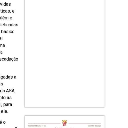
úvidas
ticas, e
além e
delicadas
 básico
al
 na
 a
recadação
igadas a
is
 da ASA,
nto às
, para
ele.
é o