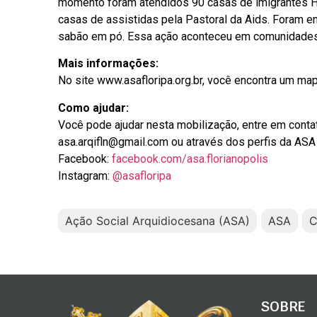
momento foram atendidos 90 casas de imigrantes H
casas de assistidas pela Pastoral da Aids. Foram 
sabão em pó. Essa ação aconteceu em comunidades v
Mais informações:
No site www.asafloripa.org.br, você encontra um map
Como ajudar:
Você pode ajudar nesta mobilização, entre em conta
asa.arqifln@gmail.com
ou através dos perfis da ASA 
Facebook:
facebook.com/asa.florianopolis
Instagram:
@asafloripa
Ação Social Arquidiocesana (ASA)
ASA
C
SOBRE