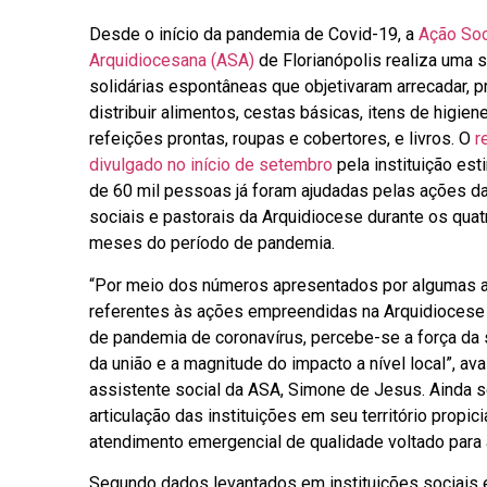
Desde o início da pandemia de Covid-19, a
Ação Soc
Arquidiocesana (ASA)
de Florianópolis realiza uma 
solidárias espontâneas que objetivaram arrecadar, p
distribuir alimentos, cestas básicas, itens de higien
refeições prontas, roupas e cobertores, e livros. O
r
divulgado no início de setembro
pela instituição est
de 60 mil pessoas já foram ajudadas pelas ações da
sociais e pastorais da Arquidiocese durante os quat
meses do período de pandemia.
“Por meio dos números apresentados por algumas 
referentes às ações empreendidas na Arquidioces
de pandemia de coronavírus, percebe-se a força da 
da união e a magnitude do impacto a nível local”, aval
assistente social da ASA, Simone de Jesus. Ainda s
articulação das instituições em seu território propic
atendimento emergencial de qualidade voltado para 
Segundo dados levantados em instituições sociais e