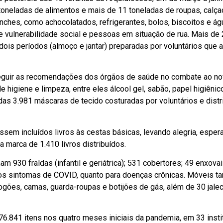
toneladas de alimentos e mais de 11 toneladas de roupas, calç
nches, como achocolatados, refrigerantes, bolos, biscoitos e ág
e vulnerabilidade social e pessoas em situação de rua. Mais de 
dois períodos (almoço e jantar) preparadas por voluntários que 
eguir as recomendações dos órgãos de saúde no combate ao n
e higiene e limpeza, entre eles álcool gel, sabão, papel higiênic
s 3.981 máscaras de tecido costuradas por voluntários e distr
em incluídos livros às cestas básicas, levando alegria, esper
marca de 1.410 livros distribuídos.
 930 fraldas (infantil e geriátrica); 531 cobertores; 49 enxova
io dos sintomas de COVID, quanto para doenças crônicas. Móveis 
fogões, camas, guarda-roupas e botijões de gás, além de 30 jale
276.841 itens nos quatro meses iniciais da pandemia, em 33 insti