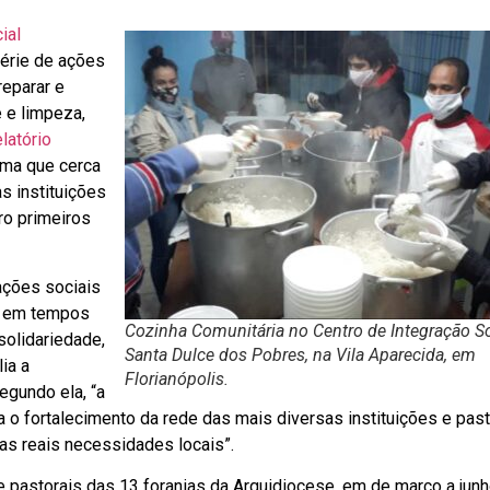
ial
série de ações
reparar e
e e limpeza,
elatório
ima que cerca
s instituições
ro primeiros
ações sociais
e em tempos
Cozinha Comunitária no Centro de Integração So
solidariedade,
Santa Dulce dos Pobres, na Vila Aparecida, em
ia a
Florianópolis.
egundo ela, “a
ia o fortalecimento da rede das mais diversas instituições e past
as reais necessidades locais”.
 pastorais das 13 foranias da Arquidiocese, em de março a jun