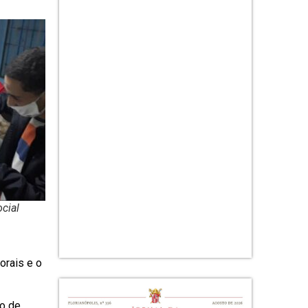
cial
orais e o
ho de