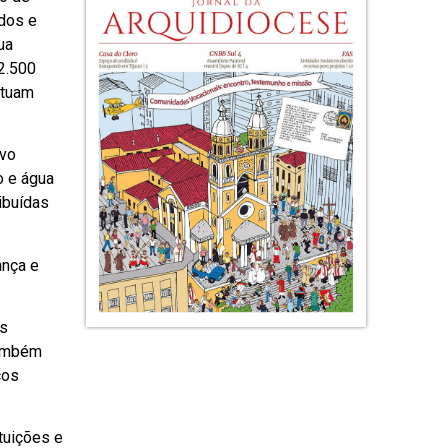
ados e
ua
2.500
atuam
ovo
o e água
ibuídas
ança e
is
também
cos
tuições e