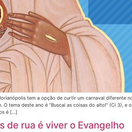
lorianópolis tem a opção de curtir um carnaval diferente n
O tema deste ano é “Buscai as coisas do alto!” (Cl 3), e 
os é […]
 de rua é viver o Evangelho