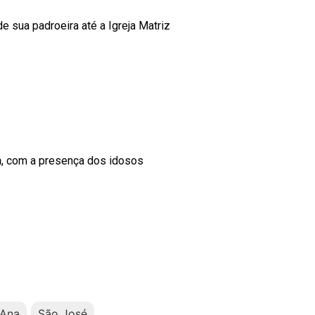
sua padroeira até a Igreja Matriz
n
, com a presença dos idosos
'Ana
São José