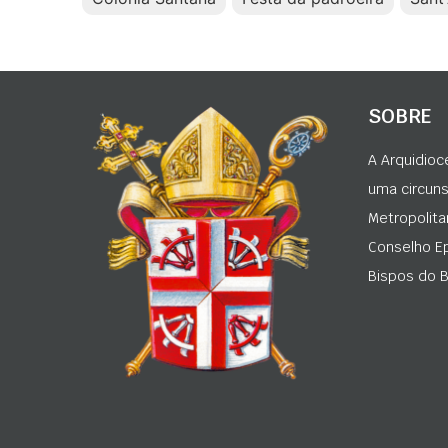
SOBRE
A Arquidioc
uma circunsc
Metropolita
Conselho Ep
Bispos do Br