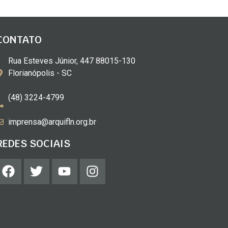
CONTATO
Rua Esteves Júnior, 447 88015-130
Florianópolis - SC
(48) 3224-4799
imprensa@arquifln.org.br
REDES SOCIAIS