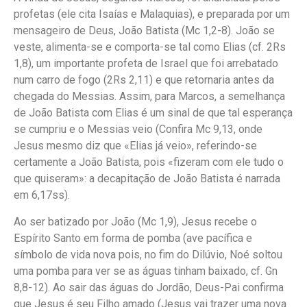
profetas (ele cita Isaías e Malaquias), e preparada por um
mensageiro de Deus, João Batista (Mc 1,2-8). João se
veste, alimenta-se e comporta-se tal como Elias (cf. 2Rs
1,8), um importante profeta de Israel que foi arrebatado
num carro de fogo (2Rs 2,11) e que retornaria antes da
chegada do Messias. Assim, para Marcos, a semelhança
de João Batista com Elias é um sinal de que tal esperança
se cumpriu e o Messias veio (Confira Mc 9,13, onde
Jesus mesmo diz que «Elias já veio», referindo-se
certamente a João Batista, pois «fizeram com ele tudo o
que quiseram»: a decapitação de João Batista é narrada
em 6,17ss).
Ao ser batizado por João (Mc 1,9), Jesus recebe o
Espírito Santo em forma de pomba (ave pacífica e
símbolo de vida nova pois, no fim do Dilúvio, Noé soltou
uma pomba para ver se as águas tinham baixado, cf. Gn
8,8-12). Ao sair das águas do Jordão, Deus-Pai confirma
que Jesus é seu Filho amado (Jesus vai trazer uma nova