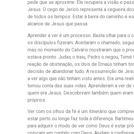
pede que se aproxime. Ele recupera a visão e pass
Jesus. O cego de Jericó representa a cegueira dos
de todos os tempos. Estar à beira do caminho é es
alcance de Jesus que passa.
Aprender a ver é um processo. Basta olhar para o 
os discípulos fizeram. Aceitaram o chamado, segu
mas no momento do Calvário mostraram que o pro
estava pronto. Judas o traiu, Pedro o negou, Tomé
reação de obstinação, os dois de Emaús tinham t
decisão de abandonar tudo. A ressurreição de Jes
a ver algo que não tinham visto antes. Era uma rea
tomou conta das suas vidas. Aprenderam a ver de
quem era Jesus. Descobriram também quem eram
próprios.
Ver com os olhos da fé é um itinerário que compr
estar perto ou longe faz toda a diferença. Bartime
para adquirir o modo de ver como Deus é estar pró
colocam em contato com Deus. Ajudam a configura