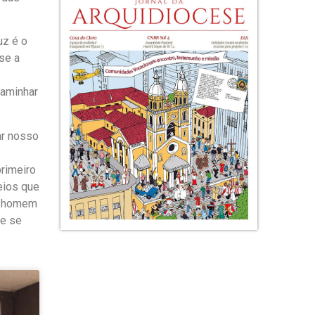
uz é o
se a
caminhar
ar nosso
rimeiro
eios que
No homem
ue se