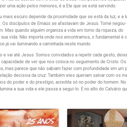
zer uma ação pelos menores, é a Ele que se está servindo.
u mais escuro depende da proximidade que se está da luz, e a l
s. Os discípulos de Emaús se afastavam de Jesus. Tomé negou-
m. Mas quando alguém organiza a vida em torno da riqueza, do
a sua vida. Não importa onde nos encontramos, o fundamental é 
sce já vai iluminando a caminhada neste mundo.
o e vai até Jesus. Somos convidados a repetir cada gesto, deix
capacidade de ver que nos coloca no seguimento de Cristo. Os
s, mas parece que não sabiam fazer com profundidade em um p
ação decisiva da cruz. Também eles queriam salvar com os m
ios do poder e do prestígio, acredita só no poder do homem. 
lumina a sua vida e ele passa a seguí-lo. É no alto do Calvário q