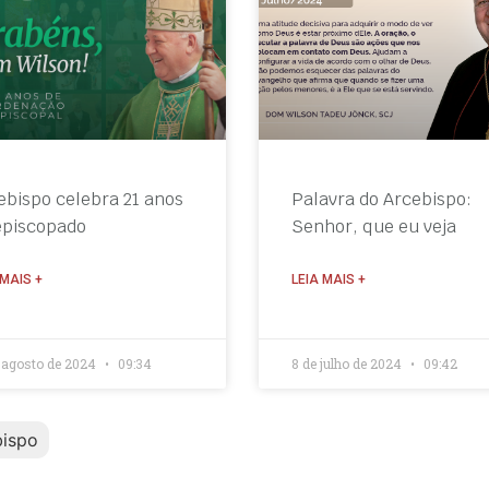
ebispo celebra 21 anos
Palavra do Arcebispo:
episcopado
Senhor, que eu veja
 MAIS +
LEIA MAIS +
e agosto de 2024
09:34
8 de julho de 2024
09:42
bispo