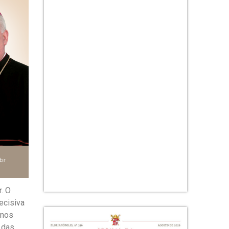
. O
ecisiva
 nos
 das