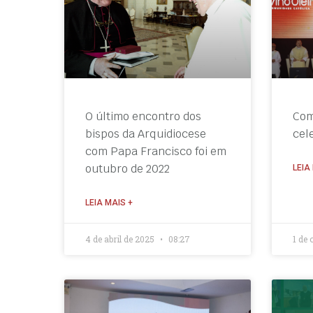
O último encontro dos
Com
bispos da Arquidiocese
cel
com Papa Francisco foi em
outubro de 2022
LEIA
LEIA MAIS +
4 de abril de 2025
08:27
1 de