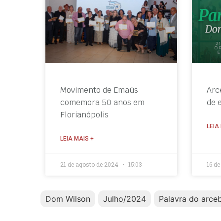
Movimento de Emaús
Arc
comemora 50 anos em
de 
Florianópolis
LEIA
LEIA MAIS +
21 de agosto de 2024
15:03
16 d
Dom Wilson
Julho/2024
Palavra do arce