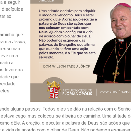
a a seguir
 discípulos
tar ao
caminho que
iram a Jesus,
cesso não
 teve uma
omado a
us levou-os
lidade que
 verdade
 eles
eende alguns passos. Todos eles se dão na relação com o Senhor
u estava cego, mas colocou-se à beira do caminho. Uma atitude d
ximo dEle. A oração, o escutar a palavra de Deus são ações que
r a vida de acordo com o olhar de Deus. Não podemos esquecer