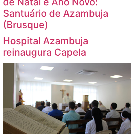
de Natal e Ano Novo:
Santuário de Azambuja
(Brusque)
Hospital Azambuja
reinaugura Capela