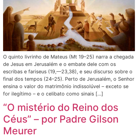
O quinto livrinho de Mateus (Mt 19–25) narra a chegada
de Jesus em Jerusalém e o embate dele com os
escribas e fariseus (19,—23,38), e seu discurso sobre o
final dos tempos (24–25). Perto de Jerusalém, o Senhor
ensina o valor do matrimônio indissolúvel – exceto se
for ilegítimo – e o celibato como sinais […]
“O mistério do Reino dos
Céus” – por Padre Gilson
Meurer