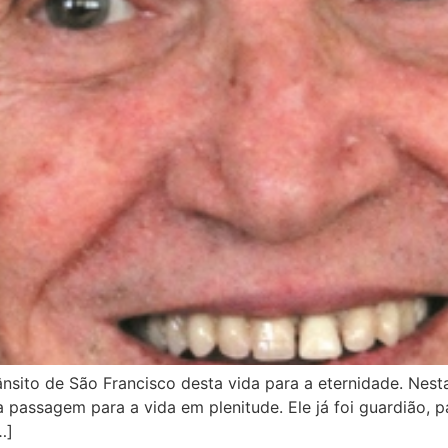
ânsito de São Francisco desta vida para a eternidade. Nes
 passagem para a vida em plenitude. Ele já foi guardião, p
…]