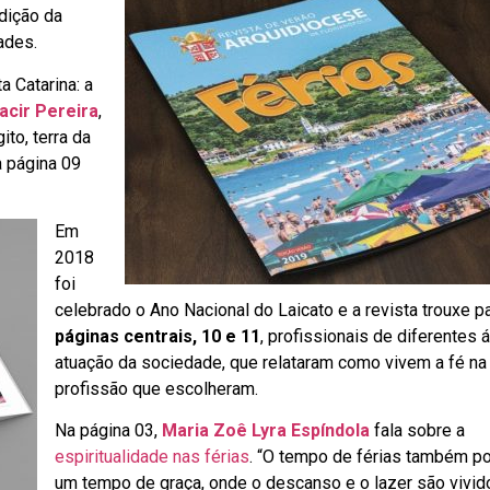
dição da
ades.
ta Catarina: a
cir Pereira
,
to, terra da
a página 09
Em
2018
foi
celebrado o Ano Nacional do Laicato e a revista trouxe p
páginas centrais, 10 e 11
, profissionais de diferentes 
atuação da sociedade, que relataram como vivem a fé na
profissão que escolheram.
Na página 03,
Maria Zoê Lyra Espíndola
fala sobre a
espiritualidade nas férias
. “O tempo de férias também p
um tempo de graça, onde o descanso e o lazer são vivid