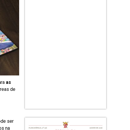
ara
as
áreas de
ode ser
os na