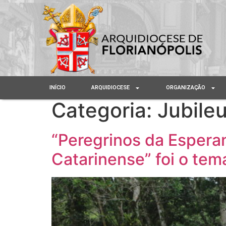
INÍCIO
ARQUIDIOCESE
ORGANIZAÇÃO
Categoria:
Jubile
“Peregrinos da Espera
Catarinense” foi o tem