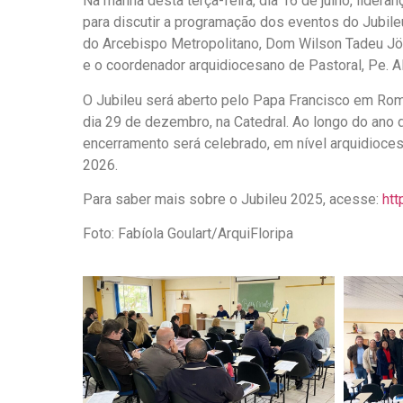
Na manhã desta terça-feira, dia 16 de julho, lider
para discutir a programação dos eventos do Jubile
do Arcebispo Metropolitano, Dom Wilson Tadeu Jönck
e o coordenador arquidiocesano de Pastoral, Pe. A
O Jubileu será aberto pelo Papa Francisco em Rom
dia 29 de dezembro, na Catedral. Ao longo do ano
encerramento será celebrado, em nível arquidioce
2026.
Para saber mais sobre o Jubileu 2025, acesse:
htt
Foto: Fabíola Goulart/ArquiFloripa