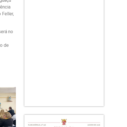
iguaçu
dência
Feller,
será no
ro de