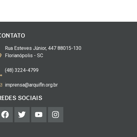
CONTATO
Rua Esteves Júnior, 447 88015-130
Florianópolis - SC
(48) 3224-4799
imprensa@arquifln.org.br
REDES SOCIAIS