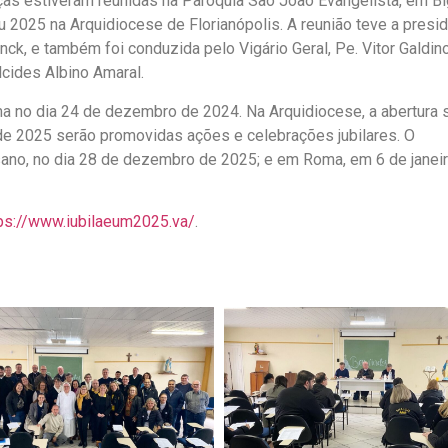
anças estiveram reunidas na Paróquia São João Evangelista, em B
u 2025 na Arquidiocese de Florianópolis. A reunião teve a presi
, e também foi conduzida pelo Vigário Geral, Pe. Vitor Galdino 
lcides Albino Amaral.
a no dia 24 de dezembro de 2024. Na Arquidiocese, a abertura 
 de 2025 serão promovidas ações e celebrações jubilares. O
sano, no dia 28 de dezembro de 2025; e em Roma, em 6 de janei
ps://www.iubilaeum2025.va/
.