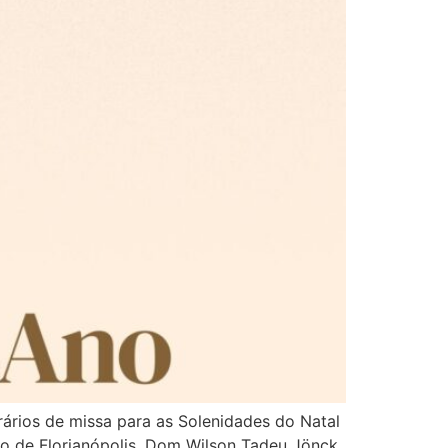
rários de missa para as Solenidades do Natal
po de Florianópolis, Dom Wilson Tadeu Jönck,