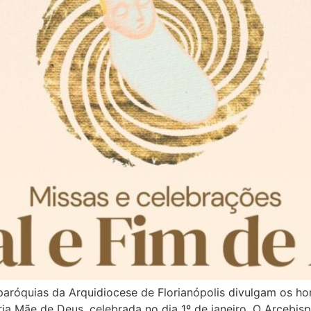
paróquias da Arquidiocese de Florianópolis divulgam os ho
ia Mãe de Deus, celebrada no dia 1º de janeiro. O Arcebis