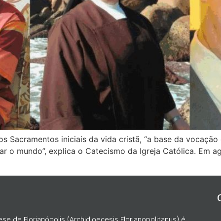
os Sacramentos iniciais da vida cristã, “a base da vocação
r o mundo”, explica o Catecismo da Igreja Católica. Em ag
ese de Florianópolis (Archidioecesis Florianopolitanus) é