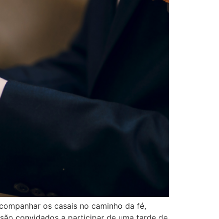
acompanhar os casais no caminho da fé,
são convidados a participar de uma tarde de