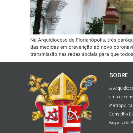
Na Arquidiocese de Florianópolis, três paróq
das medidas em prevenção ao novo coronavíru
transmissão nas redes sociais para que tod
SOBRE
A Arquidioc
uma circunsc
Metropolita
Conselho Ep
Bispos do Br