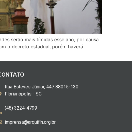
dades serão mais tímidas esse ano, por causa
com o decreto estadual, porém haverá
CONTATO
Rua Esteves Júnior, 447 88015-130
Florianópolis - SC
(48) 3224-4799
imprensa@arquifln.org.br