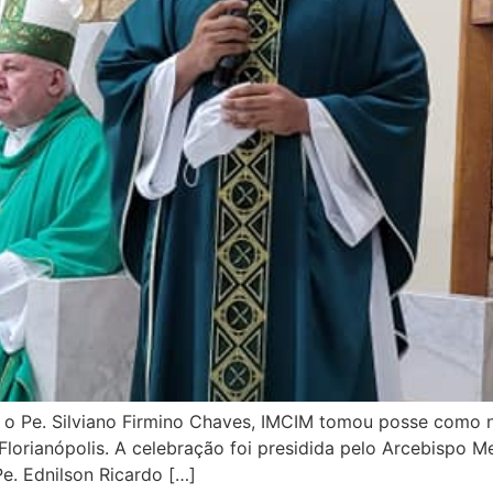
, o Pe. Silviano Firmino Chaves, IMCIM tomou posse como
 Florianópolis. A celebração foi presidida pelo Arcebispo 
Pe. Ednilson Ricardo […]