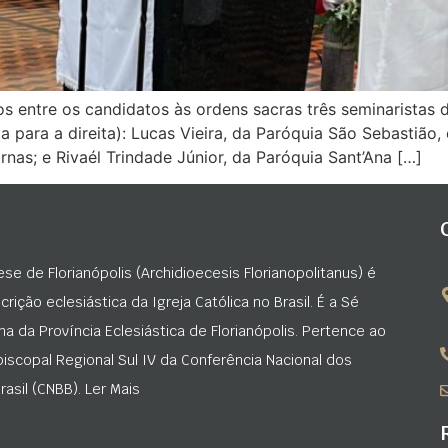
os entre os candidatos às ordens sacras três seminaristas 
 para a direita): Lucas Vieira, da Paróquia São Sebastião,
as; e Rivaél Trindade Júnior, da Paróquia Sant’Ana […]
ese de Florianópolis (Archidioecesis Florianopolitanus) é
rição eclesiástica da Igreja Católica no Brasil. É a Sé
na da Província Eclesiástica de Florianópolis. Pertence ao
iscopal Regional Sul IV da Conferência Nacional dos
asil (CNBB). Ler Mais