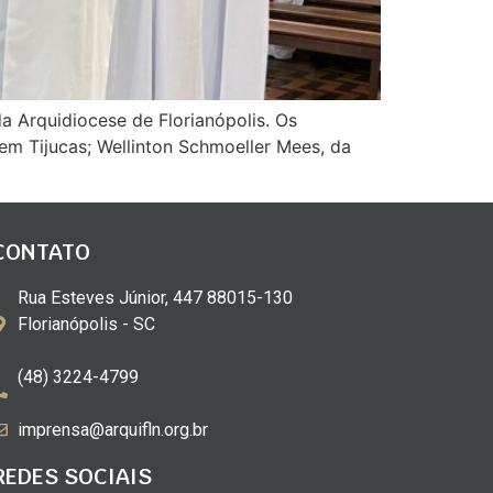
da Arquidiocese de Florianópolis. Os
 em Tijucas; Wellinton Schmoeller Mees, da
CONTATO
Rua Esteves Júnior, 447 88015-130
Florianópolis - SC
(48) 3224-4799
imprensa@arquifln.org.br
REDES SOCIAIS