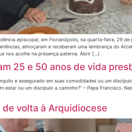
ência episcopal, em Florianópolis, na quarta-feira, 29 de 
xperiências, almoçaram e receberam uma lembrança do Arce
e nos acolhe na presença paterna. Abrir […]
am 25 e 50 anos de vida presb
quilo e assegurado em suas comodidades ou um discípulo 
star ou um discípulo a caminho?” – Papa Francisco. Nest
 de volta à Arquidiocese