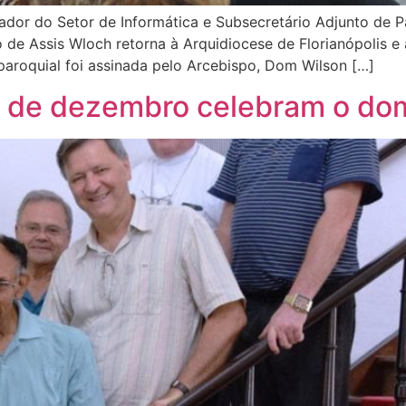
or do Setor de Informática e Subsecretário Adjunto de Pa
co de Assis Wloch retorna à Arquidiocese de Florianópolis
 paroquial foi assinada pelo Arcebispo, Dom Wilson […]
s de dezembro celebram o do