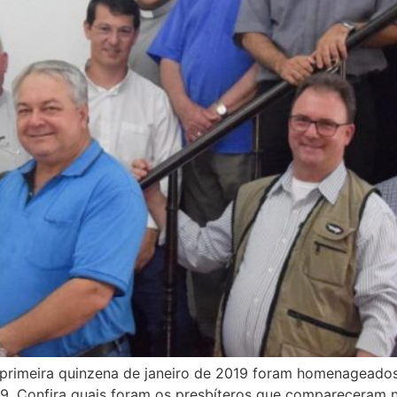
 primeira quinzena de janeiro de 2019 foram homenageado
 19. Confira quais foram os presbíteros que compareceram n