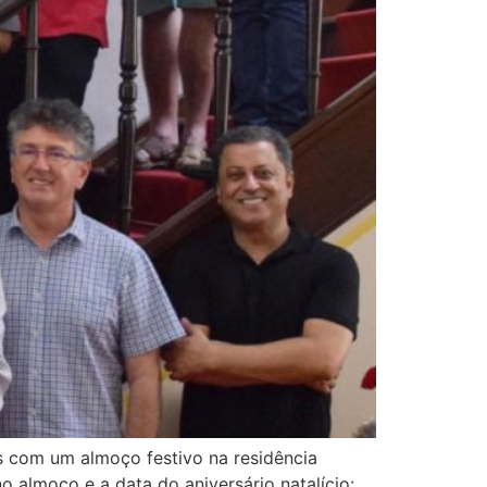
s com um almoço festivo na residência
o almoço e a data do aniversário natalício: