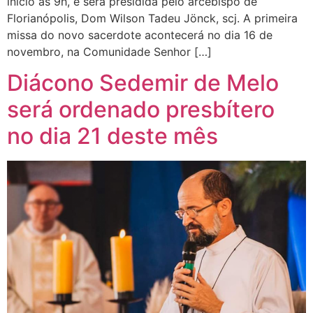
início às 9h, e será presidida pelo arcebispo de
Florianópolis, Dom Wilson Tadeu Jönck, scj. A primeira
missa do novo sacerdote acontecerá no dia 16 de
novembro, na Comunidade Senhor […]
Diácono Sedemir de Melo
será ordenado presbítero
no dia 21 deste mês