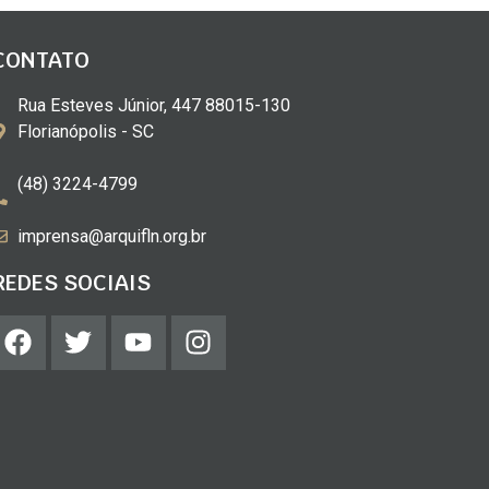
CONTATO
Rua Esteves Júnior, 447 88015-130
Florianópolis - SC
(48) 3224-4799
imprensa@arquifln.org.br
REDES SOCIAIS