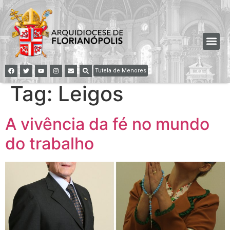
Tutela de Menores
Tag:
Leigos
A vivência da fé no mundo
do trabalho