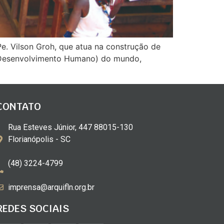
e. Vilson Groh, que atua na construção de
e Desenvolvimento Humano) do mundo,
CONTATO
Rua Esteves Júnior, 447 88015-130
Florianópolis - SC
(48) 3224-4799
imprensa@arquifln.org.br
REDES SOCIAIS