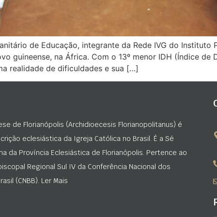
tário de Educação, integrante da Rede IVG do Instituto P
vo guineense, na África. Com o 13º menor IDH (Índice d
 realidade de dificuldades e sua […]
ese de Florianópolis (Archidioecesis Florianopolitanus) é
rição eclesiástica da Igreja Católica no Brasil. É a Sé
na da Província Eclesiástica de Florianópolis. Pertence ao
iscopal Regional Sul IV da Conferência Nacional dos
asil (CNBB). Ler Mais