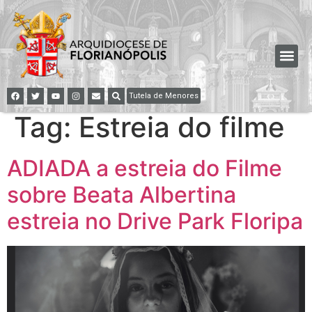
Tutela de Menores
Tag:
Estreia do filme
ADIADA a estreia do Filme
sobre Beata Albertina
estreia no Drive Park Floripa