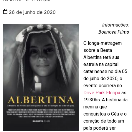
26 de junho de 2020
Informações:
Boanova Films
O longa-metragem
sobre a Beata
Albertina terá sua
estreia na capital
catarinense no dia 05
de julho de 2020, o
evento ocorrerá no
Drive Park Floripa
às
19:30hs. A história da
menina que
conquistou o Céu e o
coração de todo um
país poderá ser