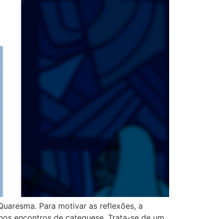
uaresma. Para motivar as reflexões, a
nos encontros de catequese. Trata-se de um