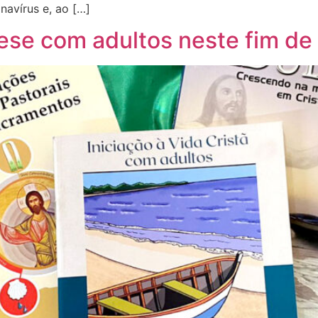
avírus e, ao […]
ese com adultos neste fim d