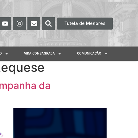
Tutela de Menores
O
VIDA CONSAGRADA
COMUNICAÇÃO
tequese
ampanha da