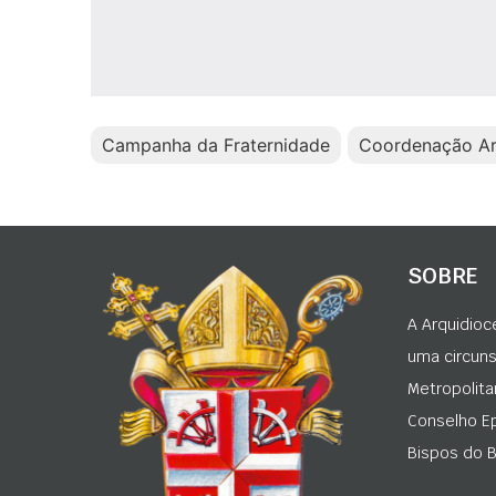
Campanha da Fraternidade
Coordenação Ar
SOBRE
A Arquidioc
uma circunsc
Metropolita
Conselho Ep
Bispos do Br