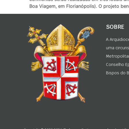
Boa Viagem, em Florianópolis). O projeto ben
SOBRE
A Arquidioc
uma circunsc
Metropolita
Conselho Ep
Bispos do Br