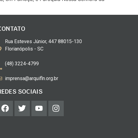
CONTATO
Rua Esteves Júnior, 447 88015-130
Florianópolis - SC
(48) 3224-4799
imprensa@arquifln.org.br
REDES SOCIAIS