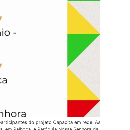
participantes do projeto Capacita em rede. As
ola, em Palhoça, e Paróquia Nossa Senhora da