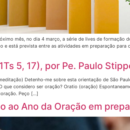
óximo mês, no dia 4 março, a série de lives de formação do
do e está prevista entre as atividades em preparação para
1Ts 5, 17), por Pe. Paulo Stip
 (meditação) Detenho-me sobre esta orientação de São Paul
que considero ser oração? Oratio (oração) Espontaneamen
coração. Peço […]
cio ao Ano da Oração em prepa