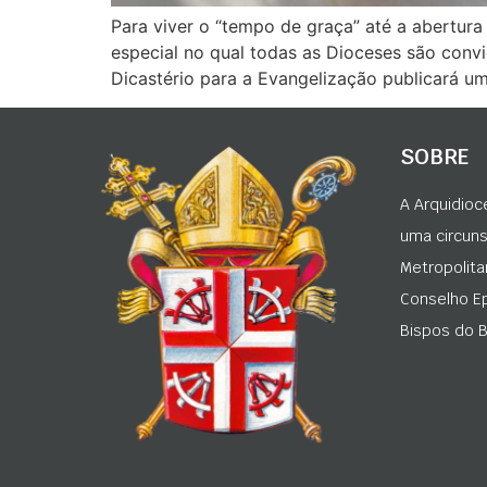
Para viver o “tempo de graça” até a abertura d
especial no qual todas as Dioceses são convi
Dicastério para a Evangelização publicará um
SOBRE
A Arquidioc
uma circunsc
Metropolita
Conselho Ep
Bispos do Br