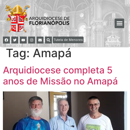
Tutela de Menores
Tag:
Amapá
Arquidiocese completa 5
anos de Missão no Amapá